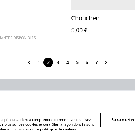
Chouchen
5,00 €
IANTES DISPONIBLES
1
2
3
4
5
6
7
Conditions
Politique de
Politiq
confidentialité
Paramètre
hiers qui nous aident à comprendre comment vous utilisez
r plus sur ces cookies et contrôler la façon dont ils sont
galement consulter notre
politique de cookies
.