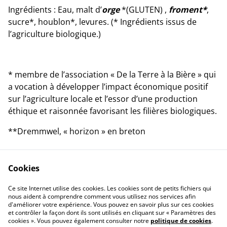
Ingrédients : Eau, malt d’
orge
*(GLUTEN) ,
froment*
,
sucre*, houblon*, levures. (* Ingrédients issus de
l’agriculture biologique.)
* membre de l’association « De la Terre à la Bière » qui
a vocation à développer l’impact économique positif
sur l’agriculture locale et l’essor d’une production
éthique et raisonnée favorisant les filières biologiques.
**Dremmwel, « horizon » en breton
Cookies
Ce site Internet utilise des cookies. Les cookies sont de petits fichiers qui
nous aident à comprendre comment vous utilisez nos services afin
contacts
Conditions
d'améliorer votre expérience. Vous pouvez en savoir plus sur ces cookies
Politique de
Politique de cookies
et contrôler la façon dont ils sont utilisés en cliquant sur « Paramètres des
confidentialité
cookies ». Vous pouvez également consulter notre
politique de cookies
.